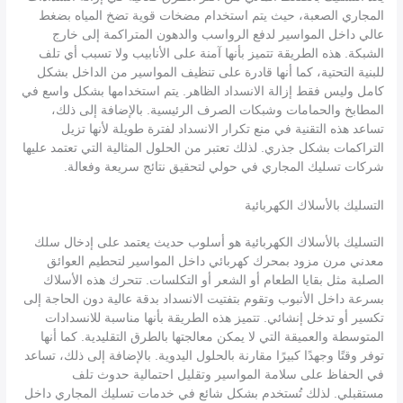
المجاري الصعبة، حيث يتم استخدام مضخات قوية تضخ المياه بضغط
عالي داخل المواسير لدفع الرواسب والدهون المتراكمة إلى خارج
الشبكة. هذه الطريقة تتميز بأنها آمنة على الأنابيب ولا تسبب أي تلف
للبنية التحتية، كما أنها قادرة على تنظيف المواسير من الداخل بشكل
كامل وليس فقط إزالة الانسداد الظاهر. يتم استخدامها بشكل واسع في
المطابخ والحمامات وشبكات الصرف الرئيسية. بالإضافة إلى ذلك،
تساعد هذه التقنية في منع تكرار الانسداد لفترة طويلة لأنها تزيل
التراكمات بشكل جذري. لذلك تعتبر من الحلول المثالية التي تعتمد عليها
شركات تسليك المجاري في حولي لتحقيق نتائج سريعة وفعالة.
التسليك بالأسلاك الكهربائية
التسليك بالأسلاك الكهربائية هو أسلوب حديث يعتمد على إدخال سلك
معدني مرن مزود بمحرك كهربائي داخل المواسير لتحطيم العوائق
الصلبة مثل بقايا الطعام أو الشعر أو التكلسات. تتحرك هذه الأسلاك
بسرعة داخل الأنبوب وتقوم بتفتيت الانسداد بدقة عالية دون الحاجة إلى
تكسير أو تدخل إنشائي. تتميز هذه الطريقة بأنها مناسبة للانسدادات
المتوسطة والعميقة التي لا يمكن معالجتها بالطرق التقليدية. كما أنها
توفر وقتًا وجهدًا كبيرًا مقارنة بالحلول اليدوية. بالإضافة إلى ذلك، تساعد
في الحفاظ على سلامة المواسير وتقليل احتمالية حدوث تلف
مستقبلي. لذلك تُستخدم بشكل شائع في خدمات تسليك المجاري داخل