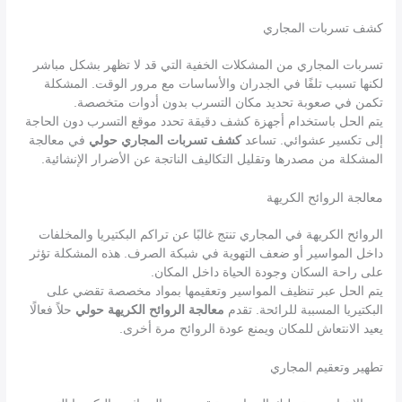
كشف تسربات المجاري
تسربات المجاري من المشكلات الخفية التي قد لا تظهر بشكل مباشر
لكنها تسبب تلفًا في الجدران والأساسات مع مرور الوقت. المشكلة
تكمن في صعوبة تحديد مكان التسرب بدون أدوات متخصصة.
يتم الحل باستخدام أجهزة كشف دقيقة تحدد موقع التسرب دون الحاجة
إلى تكسير عشوائي. تساعد
كشف تسربات المجاري حولي
في معالجة
المشكلة من مصدرها وتقليل التكاليف الناتجة عن الأضرار الإنشائية.
معالجة الروائح الكريهة
الروائح الكريهة في المجاري تنتج غالبًا عن تراكم البكتيريا والمخلفات
داخل المواسير أو ضعف التهوية في شبكة الصرف. هذه المشكلة تؤثر
على راحة السكان وجودة الحياة داخل المكان.
يتم الحل عبر تنظيف المواسير وتعقيمها بمواد مخصصة تقضي على
البكتيريا المسببة للرائحة. تقدم
معالجة الروائح الكريهة حولي
حلاً فعالًا
يعيد الانتعاش للمكان ويمنع عودة الروائح مرة أخرى.
تطهير وتعقيم المجاري