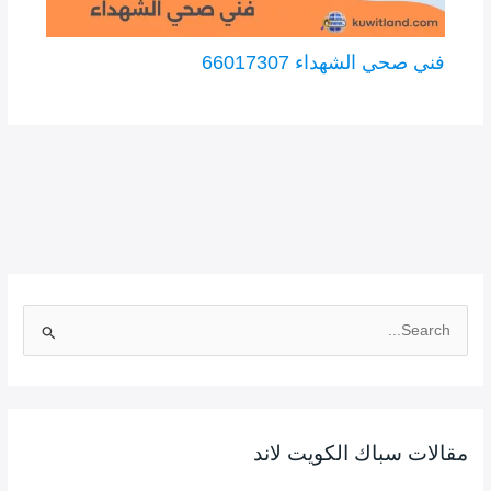
فني صحي الشهداء 66017307
ا
ل
ب
ح
ث
مقالات سباك الكويت لاند
ع