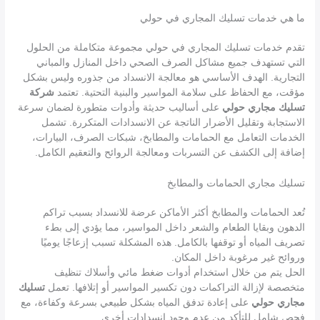
ما هي خدمات تسليك المجاري في حولي
تقدم خدمات تسليك المجاري في حولي مجموعة متكاملة من الحلول
التي تستهدف جميع مشاكل الصرف الصحي داخل المنازل والمباني
التجارية. الهدف الأساسي هو معالجة الانسداد من جذوره وليس بشكل
مؤقت، مع الحفاظ على سلامة المواسير والبنية التحتية. تعتمد
شركة
تسليك مجاري حولي
على أساليب حديثة وأدوات متطورة لضمان سرعة
الاستجابة وتقليل الأضرار الناتجة عن الانسدادات المتكررة. تشمل
الخدمات التعامل مع الحمامات والمطابخ، شبكات الصرف، البيارات،
إضافة إلى الكشف عن التسربات ومعالجة الروائح والتعقيم الكامل.
تسليك مجاري الحمامات والمطابخ
تُعد الحمامات والمطابخ أكثر الأماكن عرضة للانسداد بسبب تراكم
الدهون وبقايا الطعام والشعر داخل المواسير، مما يؤدي إلى بطء
تصريف المياه أو توقفها بالكامل. هذه المشكلة تسبب إزعاجًا يوميًا
وروائح غير مرغوبة داخل المكان.
الحل يتم من خلال استخدام أدوات ضغط مائي وأسلاك تنظيف
متخصصة لإزالة التراكمات دون تكسير المواسير أو إتلافها. تعمل
تسليك
مجاري حولي
على إعادة تدفق المياه بشكل طبيعي بسرعة وكفاءة، مع
فحص شامل للتأكد من عدم وجود انسدادات أخرى.