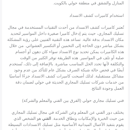
المنازل والشقق في منطقة حولي بالكويت.
استخدام كاميرات كشف الانسداد
تُعتبر كاميرات كشف الانسداد من أحدث التقنيات المستخدمة في مجال
تسليك المجاري، حيث يتم إدخال كاميرا صغيرة داخل المواسير لتحديد
مكان الانسداد بدقة عالية. تساعد هذه التقنية الفنيين على رؤية المشكلة
بشكل مباشر دون الحاجة إلى التخمين أو التكسير العشوائي. من خلال
هذه الكاميرات يمكن تحديد نوع الانسداد سواء كان دهون أو أجسام
صلبة أو تلف في المواسير. هذه الطريقة توفر الكثير من الوقت
والتكلفة لأنها تحدد الحل المناسب مباشرة. بالإضافة إلى ذلك، تُستخدم
أيضًا في فحص حالة شبكة الصرف بشكل عام للتأكد من عدم وجود
مشاكل مستقبلية. لذلك أصبحت كاميرات كشف الانسداد جزءًا أساسيًا
من خدمات شركات تسليك المجاري الحديثة في حولي لضمان دقة
العمل وجودة النتائج.
فني تسليك مجاري حولي (الفرق بين الفني والمعلم والشركة)
يختلف دور الفني عن المعلم وعن الشركة في مجال تسليك المجاري
من حيث الخبرة والإمكانيات ونطاق الخدمة.
الفني
هو الشخص الذي
يقوم بتنفيذ الأعمال الميدانية الأساسية مثل تسليك الانسدادات البسيطة