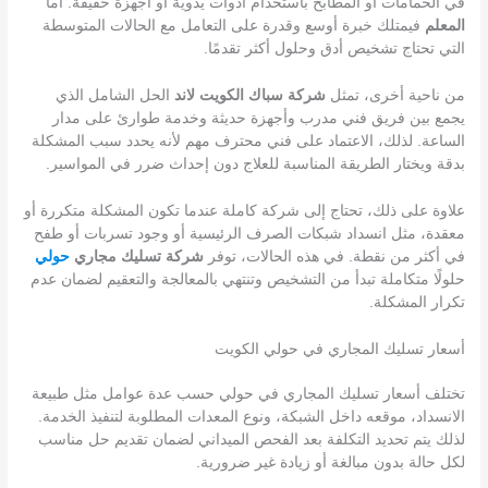
في الحمامات أو المطابخ باستخدام أدوات يدوية أو أجهزة خفيفة. أما
المعلم
فيمتلك خبرة أوسع وقدرة على التعامل مع الحالات المتوسطة
التي تحتاج تشخيص أدق وحلول أكثر تقدمًا.
من ناحية أخرى، تمثل
شركة سباك الكويت لاند
الحل الشامل الذي
يجمع بين فريق فني مدرب وأجهزة حديثة وخدمة طوارئ على مدار
الساعة. لذلك، الاعتماد على فني محترف مهم لأنه يحدد سبب المشكلة
بدقة ويختار الطريقة المناسبة للعلاج دون إحداث ضرر في المواسير.
علاوة على ذلك، تحتاج إلى شركة كاملة عندما تكون المشكلة متكررة أو
معقدة، مثل انسداد شبكات الصرف الرئيسية أو وجود تسربات أو طفح
في أكثر من نقطة. في هذه الحالات، توفر
شركة تسليك مجاري
حولي
حلولًا متكاملة تبدأ من التشخيص وتنتهي بالمعالجة والتعقيم لضمان عدم
تكرار المشكلة.
أسعار تسليك المجاري في حولي الكويت
تختلف أسعار تسليك المجاري في حولي حسب عدة عوامل مثل طبيعة
الانسداد، موقعه داخل الشبكة، ونوع المعدات المطلوبة لتنفيذ الخدمة.
لذلك يتم تحديد التكلفة بعد الفحص الميداني لضمان تقديم حل مناسب
لكل حالة بدون مبالغة أو زيادة غير ضرورية.