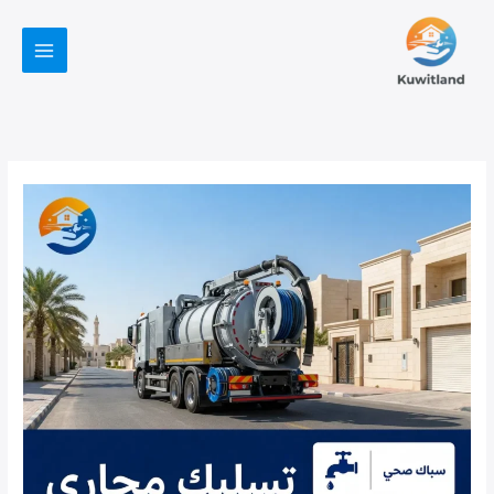
خطي
لى
لمحتوى