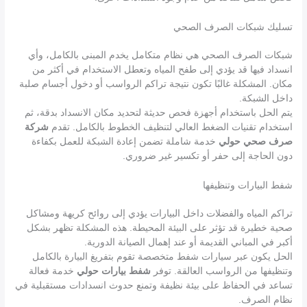
تسليك شبكات الصرف الصحي
شبكات الصرف الصحي هي نظام متكامل يخدم المبنى بالكامل، وأي
انسداد فيها قد يؤدي إلى طفح المياه وتعطل الاستخدام في أكثر من
مكان. المشكلة غالبًا تكون نتيجة تراكم الرواسب أو دخول أجسام صلبة
داخل الشبكة.
يتم الحل باستخدام أجهزة فحص حديثة لتحديد مكان الانسداد بدقة، ثم
استخدام تقنيات الضغط العالي لتنظيف الخطوط بالكامل. تقدم
شركة
صرف صحي حولي
خدمة شاملة تضمن إعادة الشبكة للعمل بكفاءة
دون الحاجة إلى حفر أو تكسير غير ضروري.
شفط البيارات وتنظيفها
تراكم المياه والفضلات داخل البيارات يؤدي إلى روائح كريهة ومشاكل
صحية خطيرة قد تؤثر على البيئة المحيطة. هذه المشكلة تظهر بشكل
أكبر في المباني القديمة أو عند إهمال الصيانة الدورية.
الحل يكون عبر سيارات شفط متخصصة تقوم بتفريغ البيارة بالكامل
وتنظيفها من الرواسب العالقة. توفر
شفط بيارات حولي
خدمة فعالة
تساعد في الحفاظ على بيئة نظيفة وتمنع حدوث انسدادات مستقبلية في
نظام الصرف.