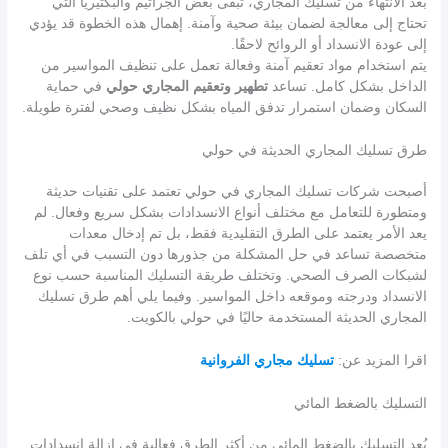
بعد الانتهاء من تسليك المجاري، تبقى بعض الجراثيم والبكتيريا التي
تحتاج إلى معالجة لضمان بيئة صحية وآمنة. إهمال هذه الخطوة قد يؤدي
إلى عودة الانسداد أو الروائح لاحقًا.
يتم استخدام مواد تعقيم آمنة وفعالة تعمل على تنظيف المواسير من
الداخل بشكل كامل. تساعد
تطهير وتعقيم المجاري حولي
في حماية
السكان وضمان استمرار تدفق المياه بشكل نظيف وصحي لفترة طويلة.
طرق تسليك المجاري الحديثة في حولي
أصبحت شركات تسليك المجاري في حولي تعتمد على تقنيات حديثة
ومتطورة للتعامل مع مختلف أنواع الانسدادات بشكل سريع وفعال. لم
يعد الأمر يعتمد على الطرق التقليدية فقط، بل تم إدخال معدات
متخصصة تساعد في حل المشكلة من جذورها دون التسبب في أي تلف
لشبكات الصرف الصحي. وتختلف طريقة التسليك المناسبة حسب نوع
الانسداد ودرجته وموقعه داخل المواسير. وفيما يلي أهم طرق تسليك
المجاري الحديثة المستخدمة حاليًا في حولي بالكويت.
اقرا المزيد عن:
تسليك مجاري الفروانية
التسليك بالضغط المائي
يُعد التسليك بالضغط المائي من أكثر الطرق فعالية في إزالة انسدادات