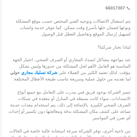
66017307
📞
يتم استقبال الاتصالات وتوجيه الفني المختص حسب موقع المشكلة
ونوعها لضمان حلها بأسرع وقت ممكن. كما تتوفر خدمة واتساب
لتسهيل إرسال الموقع وتفاصيل العطل قبل الوصول.
لماذا تختار شركتنا؟
عند مواجهة مشاكل انسداد المجاري أو الصرف الصحي، اختيار الجهة
المناسبة هو العامل الأهم لحل المشكلة من جذورها وليس بشكل
مؤقت. لذلك تعتمد الكثير من العملاء على
شركة تسليك مجاري
حولي
لما تقدمه من حلول عملية وسريعة تناسب طبيعة الأعطال المختلفة.
تتميز الشركة بوجود فريق فني مدرب على التعامل مع جميع أنواع
الانسدادات، سواء كانت بسيطة في المنازل أو معقدة في شبكات
الصرف الصحي الكبيرة. بالإضافة إلى ذلك، يتم استخدام معدات حديثة
تساعد على كشف مكان المشكلة بدقة ومعالجتها دون تكسير أو إحداث
أي ضرر في المواسير.
من ناحية أخرى، توفر الشركة سرعة استجابة عالية خاصة في الحالات