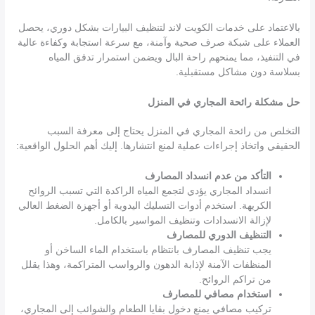
بالاعتماد على خدمات الكويت لاند لتنظيف البيارات بشكل دوري، يحصل
العملاء على شبكة صرف صحية وآمنة، مع سرعة استجابة وكفاءة عالية
في التنفيذ، مما يمنحهم راحة البال ويضمن استمرار تدفق المياه
بسلاسة دون مشاكل مستقبلية.
حل مشكلة رائحة المجاري في المنزل
التخلص من رائحة المجاري في المنزل يحتاج إلى معرفة السبب
الحقيقي واتخاذ إجراءات عملية لمنع انتشارها. إليك أهم الحلول الواقعية:
التأكد من عدم انسداد المصارف
انسداد المجاري يؤدي لتجمع المياه الراكدة التي تسبب الروائح
الكريهة. استخدم أدوات التسليك اليدوية أو أجهزة الضغط العالي
لإزالة الانسدادات وتنظيف المواسير بالكامل.
التنظيف الدوري للمصارف
يجب تنظيف المصارف بانتظام باستخدام الماء الساخن أو
المنظفات الآمنة لإذابة الدهون والرواسب المتراكمة، وهذا يقلل
من تراكم الروائح.
استخدام مصافي للمصارف
تركيب مصافي يمنع دخول بقايا الطعام والشوائب إلى المجاري،