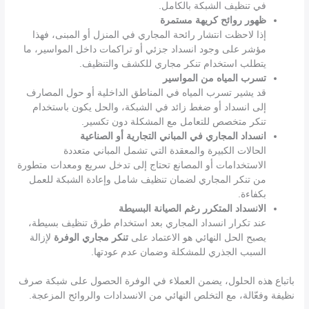
في تنظيف الشبكة بالكامل.
ظهور روائح كريهة مستمرة
إذا لاحظت انتشار رائحة المجاري في المنزل أو المبنى، فهذا
مؤشر على وجود انسداد جزئي أو تراكمات داخل المواسير، ما
يتطلب استخدام تنكر مجاري للكشف والتنظيف.
تسرب المياه من المواسير
قد يشير تسرب المياه في المناطق الداخلية أو حول المصارف
إلى انسداد أو ضغط زائد في الشبكة، والحل يكون باستخدام
تنكر متخصص للتعامل مع المشكلة دون تكسير.
انسداد المجاري في المباني التجارية أو الصناعية
الحالات الكبيرة والمعقدة التي تشمل المباني متعددة
الاستخدامات أو المصانع تحتاج إلى تدخل سريع ومعدات متطورة
من تنكر المجاري لضمان تنظيف شامل وإعادة الشبكة للعمل
بكفاءة.
الانسداد المتكرر رغم الصيانة البسيطة
عند تكرار انسداد المجاري بعد استخدام طرق تنظيف بسيطة،
يصبح الحل النهائي هو الاعتماد على
تنكر مجاري الوفرة
لإزالة
السبب الجذري للمشكلة وضمان عدم عودتها.
باتباع هذه الحلول، يضمن العملاء في الوفرة الحصول على شبكة صرف
نظيفة وفعّالة، مع التخلص النهائي من الانسدادات والروائح المزعجة.