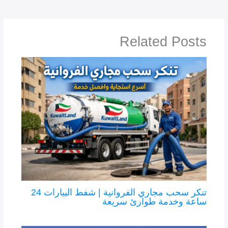
e
o
e
d
b
o
o
Related Posts
n
o
k
تنكر سحب مجاري الفروانية | شفط البيارات 24
ساعة وخدمة طوارئ سريعة