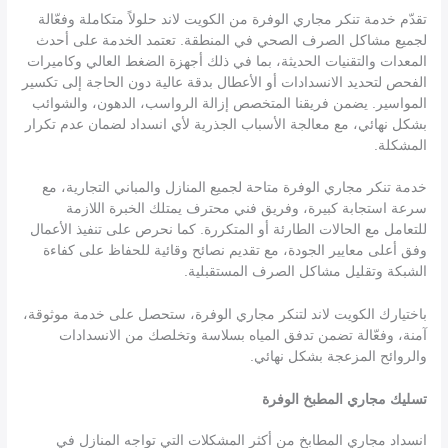
تقدّم خدمة تنكر مجاري الوفرة من الكويت لاند حلولاً متكاملة وفعّالة
لجميع مشاكل الصرف الصحي في المنطقة. تعتمد الخدمة على أحدث
المعدات والتقنيات الحديثة، بما في ذلك أجهزة الضغط العالي وكاميرات
الفحص لتحديد الانسدادات أو الأعطال بدقة عالية دون الحاجة إلى تكسير
المواسير. يضمن فريقنا المتخصص إزالة الرواسب، الدهون، والشوائب
بشكل نهائي، مع معالجة الأسباب الجذرية لأي انسداد لضمان عدم تكرار
المشكلة.
خدمة تنكر مجاري الوفرة متاحة لجميع المنازل والمباني التجارية، مع
سرعة استجابة كبيرة، وفريق فني محترف يمتلك الخبرة اللازمة
للتعامل مع الحالات الطارئة أو المتكررة. كما نحرص على تنفيذ الأعمال
وفق أعلى معايير الجودة، مع تقديم نصائح وقائية للحفاظ على كفاءة
الشبكة وتقليل مشاكل الصرف المستقبلية.
باختيارك الكويت لاند لتنكر مجاري الوفرة، ستحصل على خدمة موثوقة،
آمنة، وفعّالة تضمن تدفق المياه بسلاسة وتخلصك من الانسدادات
والروائح المزعجة بشكل نهائي.
تسليك مجاري المطبخ الوفرة
انسداد مجاري المطابخ من أكثر المشكلات التي تواجه المنازل في