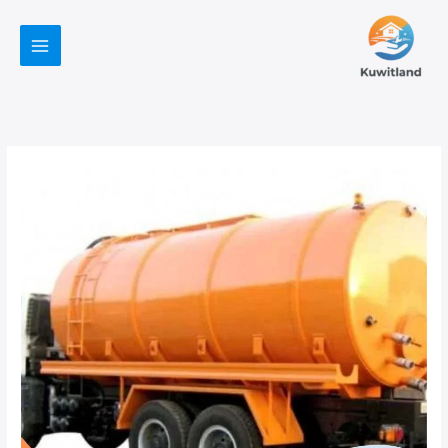
خطي
لى
لمحتوى