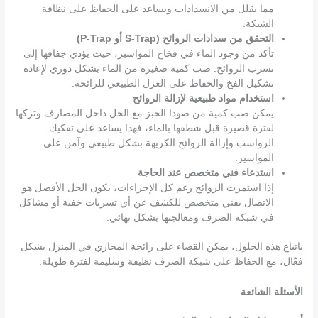
مما يقلل من الانسدادات ويساعد على الحفاظ على نظافة
الشبكة.
التحقق من سدادات الروائح (S-Trap أو P-Trap)
تأكد من وجود الماء في فخاخ المواسير، حيث يؤدي جفافها إلى
تسرب الروائح. صب كمية صغيرة من الماء بشكل دوري لإعادة
تشكيل الفخ والحفاظ على العزل الطبيعي للرائحة.
استخدام مواد طبيعية لإزالة الروائح
يمكن صب كمية من صودا الخبز مع الخل داخل المصارف وتركها
لفترة قصيرة قبل شطفها بالماء، فهذا يساعد على تفكيك
الرواسب وإزالة الروائح الكريهة بشكل طبيعي وآمن على
المواسير.
استدعاء فني متخصص عند الحاجة
إذا استمرت الروائح رغم كل الإجراءات، يكون الحل الأفضل هو
الاتصال بفني متخصص للكشف عن أي تسربات خفية أو مشاكل
في شبكة الصرف ومعالجتها بشكل نهائي.
باتباع هذه الحلول، يمكن القضاء على رائحة المجاري في المنزل بشكل
فعّال، مع الحفاظ على شبكة الصرف نظيفة وسليمة لفترة طويلة.
الأسئلة الشائعة