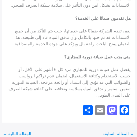
الانسدادات بشكل آمن دون التأثير على سلامة شبكة الصرف الصحي.
هل تقدمون ضمانًا على الخدمة؟
نعم، تقدم الشركة ضمانًا على خدماتها، حيث يتم التأكد من أن جميع
الانسدادات قد تم حلها بالكامل وأن تدفق المياه عاد إلى طبيعته. هذا
الضمان يمنح الباحث راحة بال ويؤكد على جودة الخدمة والمصداقية.
متى يجب عمل صيانة دورية للمجاري؟
يفضل عمل صيانة دورية للمجاري مرة كل 6 أشهر على الأقل، أو
حسب الاستخدام وكثافة الاستعمال، لضمان عدم تراكم الرواسب
والشوائب التي قد تؤدي إلى انسداد أو رائحة مزعجة. الصيانة الدورية
تضمن استمرار تدفق المياه بسلاسة وتحافظ على كفاءة شبكة الصرف
على المدى الطويل.
S
E
M
F
h
m
a
a
ar
ail
st
c
→
المقالة السابقة
المقالة التالية
←