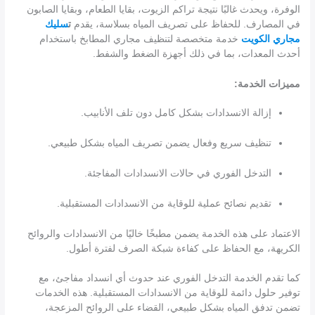
الوفرة، ويحدث غالبًا نتيجة تراكم الزيوت، بقايا الطعام، وبقايا الصابون
في المصارف. للحفاظ على تصريف المياه بسلاسة، يقدم
ت
سليك
مجاري الكويت
خدمة متخصصة لتنظيف مجاري المطابخ باستخدام
أحدث المعدات، بما في ذلك أجهزة الضغط والشفط.
مميزات الخدمة:
إزالة الانسدادات بشكل كامل دون تلف الأنابيب.
تنظيف سريع وفعال يضمن تصريف المياه بشكل طبيعي.
التدخل الفوري في حالات الانسدادات المفاجئة.
تقديم نصائح عملية للوقاية من الانسدادات المستقبلية.
الاعتماد على هذه الخدمة يضمن مطبخًا خاليًا من الانسدادات والروائح
الكريهة، مع الحفاظ على كفاءة شبكة الصرف لفترة أطول.
كما تقدم الخدمة التدخل الفوري عند حدوث أي انسداد مفاجئ، مع
توفير حلول دائمة للوقاية من الانسدادات المستقبلية. هذه الخدمات
تضمن تدفق المياه بشكل طبيعي، القضاء على الروائح المزعجة،