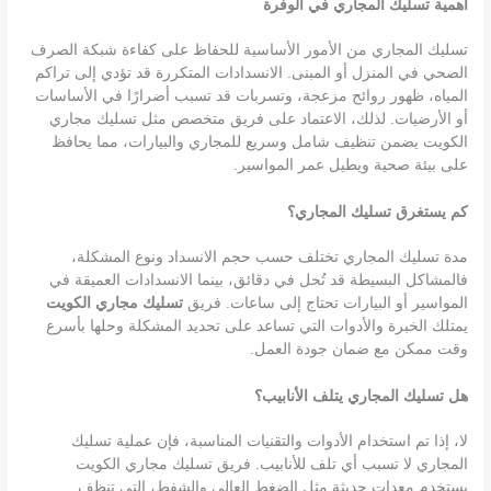
أهمية تسليك المجاري في الوفرة
تسليك المجاري من الأمور الأساسية للحفاظ على كفاءة شبكة الصرف
الصحي في المنزل أو المبنى. الانسدادات المتكررة قد تؤدي إلى تراكم
المياه، ظهور روائح مزعجة، وتسربات قد تسبب أضرارًا في الأساسات
أو الأرضيات. لذلك، الاعتماد على فريق متخصص مثل تسليك مجاري
الكويت يضمن تنظيف شامل وسريع للمجاري والبيارات، مما يحافظ
على بيئة صحية ويطيل عمر المواسير.
كم يستغرق تسليك المجاري؟
مدة تسليك المجاري تختلف حسب حجم الانسداد ونوع المشكلة،
فالمشاكل البسيطة قد تُحل في دقائق، بينما الانسدادات العميقة في
المواسير أو البيارات تحتاج إلى ساعات. فريق
تسليك مجاري الكويت
يمتلك الخبرة والأدوات التي تساعد على تحديد المشكلة وحلها بأسرع
وقت ممكن مع ضمان جودة العمل.
هل تسليك المجاري يتلف الأنابيب؟
لا، إذا تم استخدام الأدوات والتقنيات المناسبة، فإن عملية تسليك
المجاري لا تسبب أي تلف للأنابيب. فريق تسليك مجاري الكويت
يستخدم معدات حديثة مثل الضغط العالي والشفط، التي تنظف