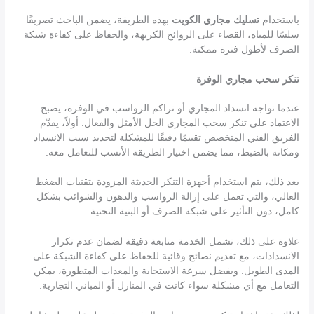
باستخدام
تسليك مجاري الكويت
بهذه الطريقة، يضمن الباحث تصريفًا
سلسًا للمياه، القضاء على الروائح الكريهة، والحفاظ على كفاءة شبكة
الصرف لأطول فترة ممكنة.
تنكر سحب مجاري الوفرة
عندما تواجه انسداد المجاري أو تراكم الرواسب في الوفرة، يصبح
الاعتماد على تنكر سحب المجاري الحل الأمثل والفعال. أولاً، يقدّم
الفريق الفني المتخصص تقييمًا دقيقًا للمشكلة لتحديد سبب الانسداد
ومكانه بالضبط، مما يضمن اختيار الطريقة الأنسب للتعامل معه.
بعد ذلك، يتم استخدام أجهزة التنكر الحديثة المزودة بتقنيات الضغط
العالي، والتي تعمل على إزالة الرواسب والدهون والشوائب بشكل
كامل، دون التأثير على شبكة الصرف أو البنية التحتية.
علاوة على ذلك، تشمل الخدمة متابعة دقيقة لضمان عدم تكرار
الانسدادات، مع تقديم نصائح وقائية للحفاظ على كفاءة الشبكة على
المدى الطويل. وبفضل سرعة الاستجابة والمعدات المتطورة، يمكن
التعامل مع أي مشكلة سواء كانت في المنازل أو المباني التجارية.