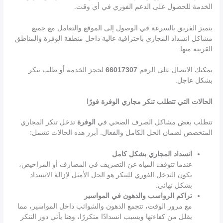
الخدمة للحصول على الدعم الفوري في أي وقت.
يتميز الفريق بالسرعة في الوصول إلى الموقع والتعامل مع جميع
مشاكل انسداد المجاري باحترافية عالية داخل منطقة الوفرة والمناطق
القريبة منها.
يمكنك الاتصال على الرقم
66017307
لحجز الخدمة أو طلب تنكر
بشكل عاجل.
الحالات التي تتطلب تنكر مجاري الوفرة فورًا
تتطلب بعض مشاكل الصرف الصحي في
الوفرة
تدخل تنكر المجاري
المتخصص لضمان الحل الكامل والفعال. أبرز هذه الحالات تشمل:
انسداد المجاري بشكل كامل
عندما تتوقف المياه عن التصريف في المصارف أو المراحيض،
يكون التدخل الفوري للتنكر هو الحل الأمثل لإزالة الانسداد
بشكل نهائي.
تراكم الرواسب والدهون في المواسير
مع مرور الوقت، تتجمع الدهون والشوائب داخل المواسير، مما
يقلل من كفاءتها ويسبب انسدادًا متكررًا، وهنا يأتي دور التنكر