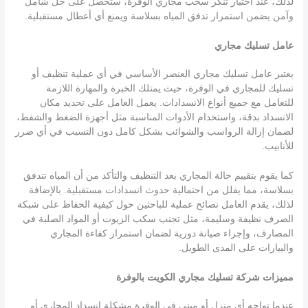
لذلك، عند اختيار تنكر سحب مجاري الوفرة، ستحصل على حل شامل
وآمن يضمن استمرار تدفق المياه بسلاسة ويمنع أي أعطال مستقبلية.
عامل تسليك مجاري
يعتبر عامل تسليك مجاري العنصر الأساسي في أي عملية تنظيف أو
تسليك للمجاري في الوفرة، حيث يمتلك الخبرة والمهارة اللازمة
للتعامل مع جميع أنواع الانسدادات. يعمل العامل على تحديد مكان
الانسداد بدقة، واستخدام الأدوات المناسبة مثل أجهزة الضغط والشفط،
لضمان إزالة الرواسب والشوائب بشكل كامل دون التسبب في أي ضرر
للأنابيب.
كما يقوم بتقييم حالة المجاري بعد التنظيف والتأكد من أن المياه تتدفق
بسلاسة، مما يقلل من احتمالية حدوث انسدادات مستقبلية. بالإضافة
لذلك، يقدم العامل نصائح عملية للباحثين حول كيفية الحفاظ على شبكة
الصرف نظيفة وسليمة، مثل تجنب سكب الزيوت أو المواد الصلبة في
المصارف، وإجراء صيانة دورية لضمان استمرار كفاءة المجاري
والبيارات على المدى الطويل.
مميزات شركة تسليك مجاري الكويت بالوفرة
عندما تواجه أي منزل أو مبنى في الوفرة مشكلة انسداد المجاري أو