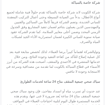
شركة خاصة بالسباكة
شركة الكويت لاند شركة خاصة بالسباكة تقدم حلولاً فنية شاملة لجميع
أنواع الأعطال، بدءاً من الصيانة البسيطة وحتى أعمال التركيب المعقدة
للمباني الجديدة، وتضم الشركة فريقاً كاملاً من السباكين والفنيين
والمهندسين الذين يعملون بتناغم لضمان تنفيذ المشاريع وفق الجدول
الزمني المحدد وضمن أعلى معايير السلامة، كما تقدم الشركة عقود
صيانة سنوية للمباني الكبيرة لضمان استمرارية الأداء الجيد لشبكات
المياه والصرف.
وتوليالشركة اهتماماً كبيراً برضا العملاء، لذلك تُخصص متابعة فنية بعد
كل عملية إصلاح للتأكد من كفاءة التنفيذ وجودة النتائج، ومن خلال
خدماتها المنتشرة في الأحمدي والمنقف، أصبحت هذه الشركة من أبرز
الأسماء في قطاع السباكة بالكويت لما تقدمه من مصداقية وسرعة في
الاستجابة وجودة لا تنافس.
سباك صحي جمعية المنقف متاح 24 ساعة لخدمات الطوارئ
عند حدوث أي تسرب مياه أو انسداد مفاجئ، فإن وجود سباك صحي
جمعية المنقف متاح 24 ساعة يُعد ضرورة لا غنى عنها، ونقدم هذه
الخدمة المستمرة طوال اليوم لتلبية احتياجات العملاء في المواقف