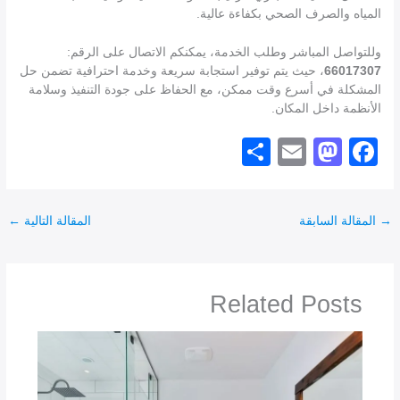
المياه والصرف الصحي بكفاءة عالية.
وللتواصل المباشر وطلب الخدمة، يمكنكم الاتصال على الرقم:
66017307
، حيث يتم توفير استجابة سريعة وخدمة احترافية تضمن حل
المشكلة في أسرع وقت ممكن، مع الحفاظ على جودة التنفيذ وسلامة
الأنظمة داخل المكان.
S
E
M
F
h
m
a
a
ar
ail
st
c
→
المقالة السابقة
المقالة التالية
←
e
o
e
d
b
o
o
Related Posts
n
o
k