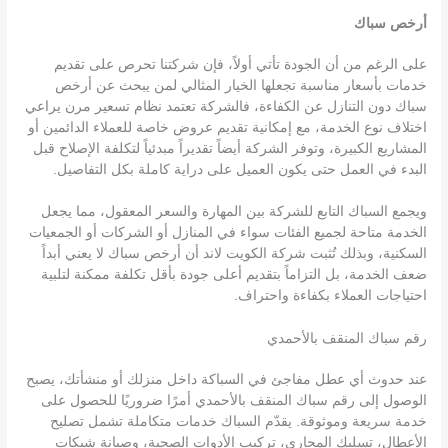
أرخص سباك
على الرغم من أن الجودة تأتي أولاً، فإن شركتنا تحرص على تقديم
خدمات بأسعار مناسبة تجعلها الخيار المثالي لمن يبحث عن أرخص
سباك دون التنازل عن الكفاءة، فالشركة تعتمد نظام تسعير مرن يراعي
اختلاف نوع الخدمة، مع إمكانية تقديم عروض خاصة للعملاء الدائمين أو
المشاريع الكبيرة، وتوفر الشركة أيضاً تقديراً مبدئياً لتكلفة الإصلاح قبل
البدء في العمل حتى يكون العميل على دراية كاملة بكل التفاصيل.
ويجمع السباك التابع للشركة بين المهارة والسعر المعقول، مما يجعل
الخدمة متاحة لجميع الفئات سواء في المنازل أو الشركات أو الجمعيات
السكنية، وبذلك تُثبت شركة الكويت لاند أن أرخص سباك لا يعني أبداً
ضعف الخدمة، بل التزاماً بتقديم أعلى جودة بأقل تكلفة ممكنة لتلبية
احتياجات العملاء بكفاءة واحتراف.
رقم سباك المنقف بالأحمدي
عند حدوث أي عطل مفاجئ في السباكة داخل منزلك أو منشأتك، يصبح
الوصول إلى رقم سباك المنقف بالأحمدي أمرًا ضروريًا للحصول على
خدمة سريعة وموثوقة. يقدّم السباك خدمات متكاملة تشمل تصليح
الأعطال، تسليك المجاري، تركيب الأدوات الصحية، وصيانة شبكات