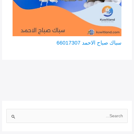
سباك صباح الاحمد 66017307
ا
ل
ب