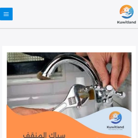
خطي
لى
لمحتوى