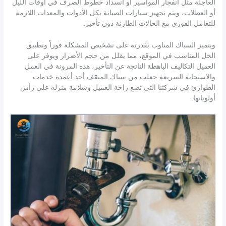
العاجلة مثل انفجار المواسير أو انسداد خطوط الصرف في أوقات الليل
أو العطلات، ويتم تجهيز سيارات الصيانة بكل الأدوات والمعدات اللازمة
للتعامل الفوري مع الحالات الطارئة دون تأخير.
ويتميز السباك المناوب بقدرته على تشخيص المشكلة فوراً وتطبيق
الحل المناسب في الموقع، مما يقلل من حجم الأضرار ويوفر على
العميل التكاليف الباهظة الناتجة عن التأخير، هذه المرونة في العمل
والاستجابة السريعة جعلت من سباك المنقف أحد أعمدة خدمات
الطوارئ في شركتنا التي تضع راحة العميل وسلامة منزله على رأس
أولوياتها.