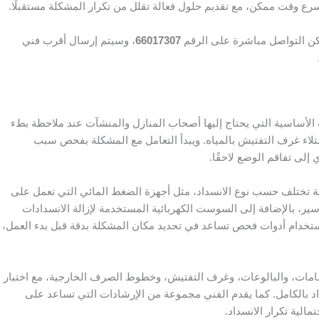
رع وقت ممكن، مع تقديم حلول فعالة تقلل من تكرار المشكلة مستقبلًا.
ن التواصل مباشرة على الرقم
66017307
، وسيتم إرسال أقرب فني
لأساسية التي يحتاج إليها أصحاب المنازل والمنشآت عند ملاحظة بطء
متلاء غرف التفتيش بالمياه. ويبدأ التعامل مع المشكلة بفحص سبب
 إلى تفاقم الوضع لاحقًا.
ثة تختلف حسب نوع الانسداد، مثل أجهزة الضغط المائي التي تعمل على
سير، بالإضافة إلى السوست الكهربائية المستخدمة لإزالة الانسدادات
ستخدام أدوات فحص تساعد في تحديد مكان المشكلة بدقة قبل بدء العمل،
مات، والبالوعات، وغرف التفتيش، وخطوط الصرف الخارجية، مع اختبار
نسداد بالكامل. كما يقدم الفني مجموعة من الإرشادات التي تساعد على
لية تكرار الانسداد.