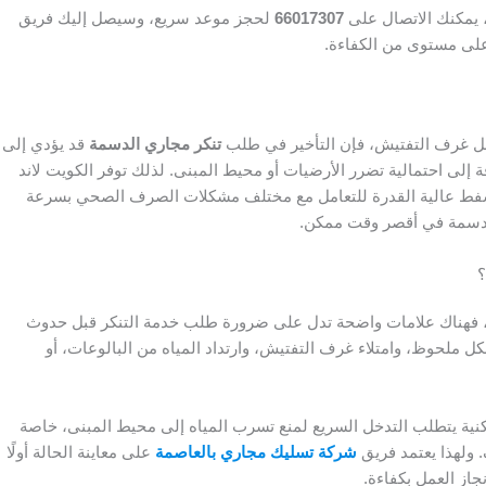
 يمكنك الاتصال على
66017307
لحجز موعد سريع، وسيصل إليك فريق
بأعلى مستوى من الكفاءة.
اخل غرف التفتيش، فإن التأخير في طلب
تنكر مجاري الدسمة
قد يؤدي إلى
ة إلى احتمالية تضرر الأرضيات أو محيط المبنى. لذلك توفر الكويت لاند
فط عالية القدرة للتعامل مع مختلف مشكلات الصرف الصحي بسرعة
الدسمة في أقصر وقت ممكن.
؟
لة، فهناك علامات واضحة تدل على ضرورة طلب خدمة التنكر قبل حدوث
ل ملحوظ، وامتلاء غرف التفتيش، وارتداد المياه من البالوعات، أو
لسكنية يتطلب التدخل السريع لمنع تسرب المياه إلى محيط المبنى، خاصة
 ولهذا يعتمد فريق
شركة تسليك مجاري بالعاصمة
على معاينة الحالة أولًا
جاز العمل بكفاءة.