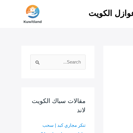
ازل الكويت
ا
ل
ب
ح
ث
مقالات سباك الكويت
ع
لاند
ن
:
تنكر مجاري كبد | سحب