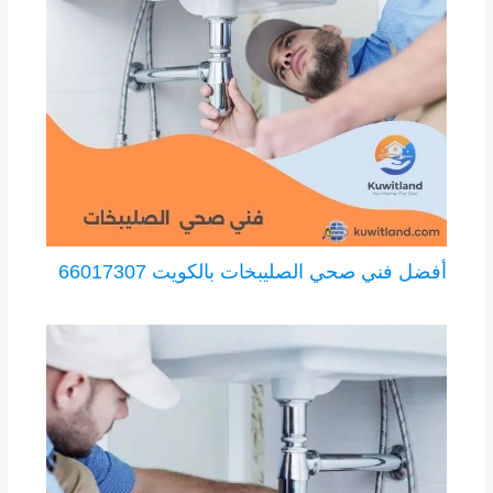
أفضل فني صحي الصليبخات بالكويت 66017307