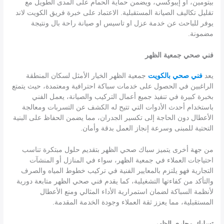
بيتومين، أو إيبوكسي، ويضمن حماية الحمام على المدى الطويل مع
تقليل تكاليف الصيانة المستقبلية. الاعتماد على خبرة فريق الكويت لاند
يوفر للباحث عن خدمة عزل او تاسيس او صيانة راحة بال ونتيجة
مضمونة.
فني صحي جمعية الظهر
يعد
فني صحي بالكويت
جمعية الظهر الخيار الأمثل لسكان المنطقة
الراغبين في الحصول على خدمات سباكة احترافية ومعتمدة، حيث يتمتع
بخبرة كبيرة في تنفيذ جميع أعمال التركيب والصيانة، يعمل الفني
باستخدام أحدث الأدوات التي تتيح له الكشف عن التسربات ومعالجة
الأعطال دون الحاجة إلى تكسير الجدران، مما يضمن الحفاظ على البنية
التحتية للمبنى وسرعة إنجاز العمل بدقة وأمان.
من جهة أخرى يتميز سباك صحي الظهر بتقديم حلول مبتكرة تناسب
احتياجات العملاء في جمعية الظهر، سواء في المنازل أو المنشآت
التجارية فهو يلتزم بالمعايير الفنية في تركيب خطوط المياه والصرف
والتأكد من كفاءتها التشغيلية، كما يقدم فني صحي الظهر متابعة دورية
لأنظمة السباكة لضمان استمرارية الأداء المثالي ومنع الأعطال
المستقبلية، مما يعزز ثقة العملاء وجودة الخدمة المقدمة.
تسليك مجاري الظهر