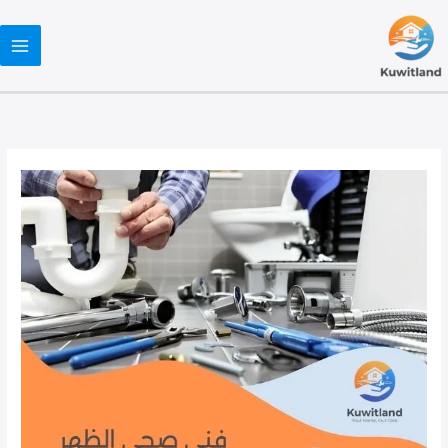
خطي
لى
لمحتوى