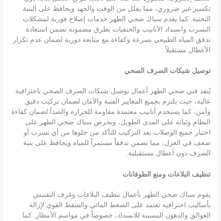
تكسير غير ضروري، مما يقلل من الوقت والجهد ويحافظ على البنية
التحتية. كما يقدم سباك صحي الظهر خدمات إصلاح فورية لمشكلات
التسرب وانسداد الأنابيب والحنفيات بطرق مضمونة تضمن استعادة
تدفق المياه الطبيعي بسرعة وكفاءة مع متابعة دورية لضمان عدم تكرار
الأعطال مستقبلاً.
توصيل شبكات الصرف الصحي
يُنفذ فني صحي الظهر أعمال توصيل شبكات الصرف الصحي باحترافية
عالية، حيث يلتزم بجميع المعايير الفنية والأمان لضمان تركيب دقيق
وآمن، كما يستخدم أنابيب معتمدة مقاومة للحرارة والصدأ لضمان كفاءة
النظام وثباته على المدى الطويل، ويحرص سباك صحي الظهر على
اختبار جميع الوصلات بعد التركيب للتأكد من خلوها من أي تسرب أو
ضعف في العزل، مما يضمن تدفقاً مستمراً للمياه ويحافظ على بنية
الصرف دون أعطال مستقبلية.
تنظيف البلاعات ومنع الطوفانات
يقوم سباك صحي الظهر بأعمال تنظيف البلاعات وغرف التفتيش
بأساليب احترافية تعتمد على الضغط المائي والشفط القوي لإزالة
العوالق والدهون المسببة للانسداد، خصوصاً في مواسم الأمطار. كما