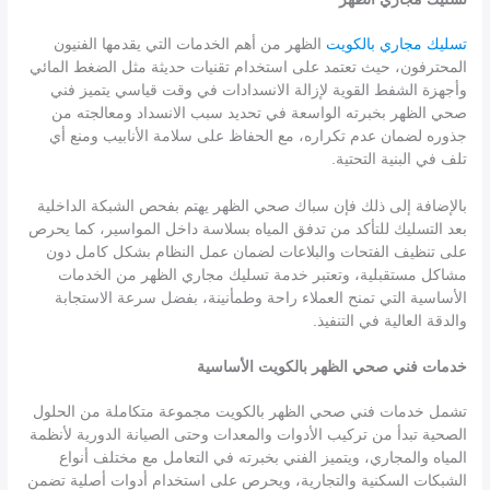
تسليك مجاري بالكويت
الظهر من أهم الخدمات التي يقدمها الفنيون
المحترفون، حيث تعتمد على استخدام تقنيات حديثة مثل الضغط المائي
وأجهزة الشفط القوية لإزالة الانسدادات في وقت قياسي يتميز فني
صحي الظهر بخبرته الواسعة في تحديد سبب الانسداد ومعالجته من
جذوره لضمان عدم تكراره، مع الحفاظ على سلامة الأنابيب ومنع أي
تلف في البنية التحتية.
بالإضافة إلى ذلك فإن سباك صحي الظهر يهتم بفحص الشبكة الداخلية
بعد التسليك للتأكد من تدفق المياه بسلاسة داخل المواسير، كما يحرص
على تنظيف الفتحات والبلاعات لضمان عمل النظام بشكل كامل دون
مشاكل مستقبلية، وتعتبر خدمة تسليك مجاري الظهر من الخدمات
الأساسية التي تمنح العملاء راحة وطمأنينة، بفضل سرعة الاستجابة
والدقة العالية في التنفيذ.
خدمات فني صحي الظهر بالكويت الأساسية
تشمل خدمات فني صحي الظهر بالكويت مجموعة متكاملة من الحلول
الصحية تبدأ من تركيب الأدوات والمعدات وحتى الصيانة الدورية لأنظمة
المياه والمجاري، ويتميز الفني بخبرته في التعامل مع مختلف أنواع
الشبكات السكنية والتجارية، ويحرص على استخدام أدوات أصلية تضمن