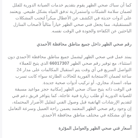
كما أن سباك صحي الظهر يقوم بتقديم خدمات الصيانة الدورية للفلل
لضمان سلامة الشبكات واستمرارية تدفق المياه بشكل طبيعي. ويعتمد
على أدوات حديثة في الكشف عن الأعطال مبكراً لتجنب المشكلات
المستقبلية، مما يجعل فني صحي الظهر خياراً مثالياً لأصحاب المنازل
الباحثين عن الكفاءة والجودة في الوقت نفسه.
رقم صحي الظهر داخل جميع مناطق محافظة الأحمدي
يمتد عمل فني صحي الظهر ليشمل جميع مناطق محافظة الأحمدي دون
استثناء، مع توفير رقم صحي الظهر
66017307
الذي يتيح للعملاء
التواصل السريع في أي وقت يتم استقبال المكالمات على مدار 24
ساعة لضمان الاستجابة الفورية للحالات الطارئة سواء كانت تسرب
مياه، انسداد مجاري، أو تركيب أدوات صحية جديدة.
في الوقت ذاته يتيح سباك صحي الظهر إمكانية حجز مواعيد مسبقة
للصيانة الدورية أو طلب زيارة فنية عاجلة، كما يتوافر فريق دعم فني
لتقديم الإرشادات الهاتفية قبل وصول الفني لتقليل الأضرار المحتملة،
إن وجود رقم صحي الظهر المعتمد يضمن راحة العميل وسرعة التعامل
مع أي مشكلة في مختلف مناطق محافظة الأحمدي.
أسعار فني صحي الظهر والعوامل المؤثرة