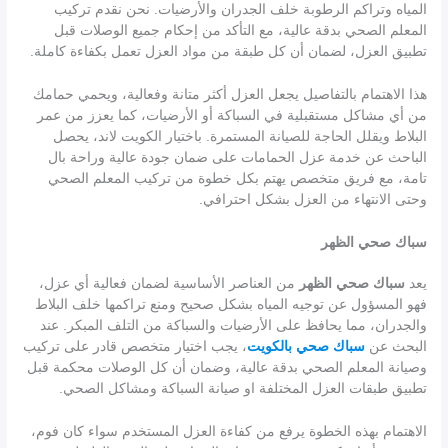
المياه وتراكم الرطوبة خلف الجدران والأرضيات. نحن نقدم تركيب
المعلم الصحي بدقة عالية، مع التأكد من إحكام جميع الوصلات قبل
تطبيق العزل، لضمان أن كل طبقة من مواد العزل تعمل بكفاءة كاملة.
هذا الاهتمام بالتفاصيل يجعل العزل أكثر متانة وفعالية، ويحمي حمامك
من أي مشاكل مستقبلية في السباكة أو الأرضيات، كما يعزز من عمر
البلاط ويقلل الحاجة للصيانة المستمرة. باختيار الكويت لاند، يحصل
الباحث عن خدمة عزل الحمامات على ضمان جودة عالية وراحة بال
تامة، مع فريق متخصص يهتم بكل خطوة من تركيب المعلم الصحي
وحتى الانتهاء من العزل بشكل احترافي.
سباك صحي الظهر
يعد
سباك صحي الظهر
من العناصر الأساسية لضمان فعالية أي عزل،
فهو المسؤول عن توجيه المياه بشكل صحيح ومنع تراكمها خلف البلاط
والجدران، مما يحافظ على الأرضيات والسباكة من التلف المبكر. عند
البحث عن
سباك صحي بالكويت
، يجب اختيار متخصص قادر على تركيب
وصيانة المعلم الصحي بدقة عالية، وضمان أن كل الوصلات محكمة قبل
تطبيق طبقات العزل المختلفة او صيانة السباكة ومشاكل الصحي.
الاهتمام بهذه الخطوة يرفع من كفاءة العزل المستخدم سواء كان فوم،