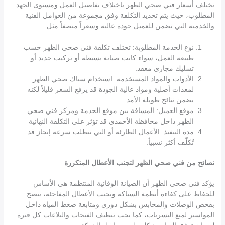
تختلف أسعار فني صحي الظهر باختلاف تفاصيل العمل ومستوى الجهد
المطلوب، حيث يتم تحديد التكلفة وفق مجموعة من العوامل الفنية
والخدمية التي تضمن للعميل جودة عالية وسعراً منصفاً مثل:
نوع الخدمة المطلوبة: تختلف تكلفة فني صحي الظهر حسب
طبيعة العمل، سواء كانت صيانة بسيطة أو تركيب جديد أو
تسليك مجاري معقد.
الأدوات والمواد المستخدمة: استخدام سباك صحي الظهر
لمعدات أصلية ومواد عالية الجودة قد يرفع السعر قليلاً لكنه
يضمن نتائج طويلة الأمد.
موقع العميل: المسافة بين موقع الخدمة ومركز فني صحي
الظهر داخل محافظة الأحمدي قد تؤثر على التكلفة النهائية
مدة التنفيذ: الأعمال الطارئة أو التي تتطلب سرعة إنجاز قد
تُكلّف أكثر نسبياً.
نصائح من فني صحي الظهر لتجنب الأعطال المتكررة
يؤكد فني صحي الظهر أن الصيانة الوقائية المنتظمة هي الأساس
للحفاظ على كفاءة أنظمة السباكة وتجنب الأعطال المفاجئة، ينصح
بفحص الوصلات والمحابس بشكل دوري ومتابعة ضغط المياه داخل
المواسير لمنع التسربات، كما يجب تنظيف الفتحات والبلاعات كل فترة