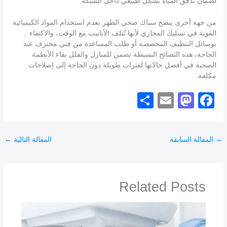
لضمان تدفق المياه بشكل طبيعي داخل الشبكة
من جهة أخرى ينصح سباك صحي الظهر بعدم استخدام المواد الكيميائية
القوية في تسليك المجاري لأنها تُتلف الأنابيب مع الوقت، والاكتفاء
بوسائل التنظيف المخصصة أو طلب المساعدة من فني محترف عند
الحاجة، هذه النصائح البسيطة تضمن للمنازل والفلل بقاء الأنظمة
الصحية في أفضل حالاتها لفترات طويلة دون الحاجة إلى إصلاحات
مكلفة.
S
E
M
F
h
m
a
a
ar
ail
st
c
→
المقالة السابقة
المقالة التالية
←
e
o
e
d
b
o
o
Related Posts
n
o
k