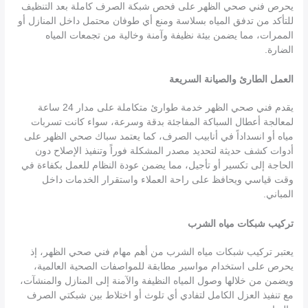
يحرص فني صحي الظهر على فحص شبكة الصرف كاملة بعد التنظيف
للتأكد من تدفق المياه بسلاسة ومنع أي طوفان محتمل داخل المنازل أو
الممرات، مما يضمن بيئة نظيفة وآمنة وخالية من تجمعات المياه
الضارة.
العمل الطارئ والصيانة السريعة
يقدم فني صحي الظهر خدمة طوارئ متكاملة على مدار 24 ساعة
لمعالجة أعطال السباكة المفاجئة بدقة وسرعة، سواء كانت تسربات
مياه أو انسداداً في أنابيب الصرف، كما يعتمد سباك صحي الظهر على
أدوات كشف حديثة لتحديد مصدر المشكلة فوراً وتنفيذ الإصلاح دون
الحاجة إلى تكسير أو تأجيل، مما يضمن عودة النظام للعمل بكفاءة في
وقت قياسي ويحافظ على راحة العملاء واستقرار الخدمات داخل
المباني.
تركيب شبكات مياه الشرب
يعتبر تركيب شبكات مياه الشرب من أهم مهام فني صحي الظهر، إذ
يحرص على استخدام مواسير مطابقة للمواصفات الصحية العالمية،
ويضمن من خلالها وصول المياه النظيفة والآمنة إلى المنازل والمنشآت،
مع تنفيذ العزل الكامل لتفادي أي تلوث أو اختلاط بين شبكتي الصرف