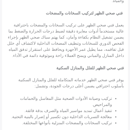
والمياه.
فني صحي الظهر لتركيب السخانات والمضخات
يعمل فني صحي الظهر على تركيب السخانات والمضخات باحترافية
عالية مستخدماً أدوات معايرة دقيقة لضبط درجات الحرارة والضغط بما
يضمن تشغيل النظام بكفاءة وأمان، كما يهتم سباك صحي الظهر بإجراء
الفحص الدوري للسخانات وتنظيف المضخات الداخلية لاكتشاف أي خلل
قبل تفاقمه، مما يطيل عمر الأجهزة ويحافظ على استقرار تدفق المياه
داخل المنازل والمباني ويمنح العملاء راحة وموثوقية دائمة في الأداء.
فني صحي الظهر للفلل والمنازل السكنية
يوفر فني صحي الظهر خدماته المتكاملة للفلل والمنازل السكنية
بأسلوب احترافي يضمن أعلى درجات الجودة، وتشمل:
تركيب وصيانة الأدوات الصحية مثل المغاسل والحمامات
والمراحيض.
تنفيذ أعمال تمديد مواسير المياه والصرف بدقة فائقة.
معالجة التسربات الداخلية دون تكسير أو إضرار بالبنية التحتية.
تركيب السخانات والمضخات المنزلية بأنواعها المختلفة.