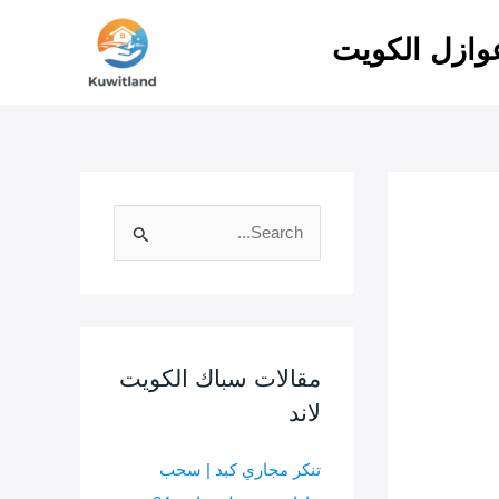
ازل الكويت
ا
ل
ب
ح
ث
مقالات سباك الكويت
ع
لاند
ن
:
تنكر مجاري كبد | سحب